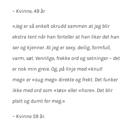
– Kvinne, 49 år
«
Jeg er så enkelt skrudd sammen at jeg blir
ekstra tent når han forteller at han liker det han
ser og kjenner. At jeg er sexy, deilig, formfull,
varm, søt. Vennlige, frekke ord og setninger – det
er nok min greie. Og, på linje med
«
knull
meg
»
er
«
sug meg
»
direkte og frekt. Det funker
ikke med ord som
«
tøs
»
eller
«
hore
»
. Det blir
platt og dumt for meg.
»
– Kvinne 59 år.