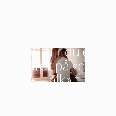
Slik blir du en
mester på «dirty
talk»